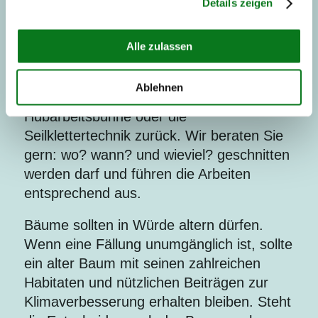
Details zeigen
Beratung, an. Durch die fachgerechte
Jungbaumpflege kann ein gesunder
Baumbestand erzogen werden.
Alle zulassen
Bei der Pflege von größeren und älteren
Ablehnen
Bäumen greifen wir auf unsere
Hubarbeitsbühne oder die
Seilklettertechnik zurück. Wir beraten Sie
gern: wo? wann? und wieviel? geschnitten
werden darf und führen die Arbeiten
entsprechend aus.
Bäume sollten in Würde altern dürfen.
Wenn eine Fällung unumgänglich ist, sollte
ein alter Baum mit seinen zahlreichen
Habitaten und nützlichen Beiträgen zur
Klimaverbesserung erhalten bleiben. Steht