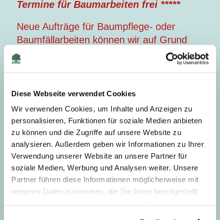
Termine für Baumarbeiten frei *****
Neue Aufträge für Baumpflege- oder
Baumfällarbeiten können wir auf Grund
der derzeitigen hohen Auslastung erst in
ca. 6 - 8 Wochen durchführen.
Bei akuten Bruchschäden mit Gefahr in
Verzug stehen wir Ihnen trotzdem nach
Diese Webseite verwendet Cookies
Kräften mit Rat und Tat zur Verfügung.
Wir verwenden Cookies, um Inhalte und Anzeigen zu
Vielen Dank für Ihr Verständnis.
personalisieren, Funktionen für soziale Medien anbieten
zu können und die Zugriffe auf unsere Website zu
analysieren. Außerdem geben wir Informationen zu Ihrer
Professionelle Pflege für Ihre Bäume
Verwendung unserer Website an unsere Partner für
soziale Medien, Werbung und Analysen weiter. Unsere
Eine gute Erziehung wird auch bei
Partner führen diese Informationen möglicherweise mit
Bäumen gewünscht.
weiteren Daten zusammen, die Sie ihnen bereitgestellt
Wir bieten fachgerechte
haben oder die sie im Rahmen Ihrer Nutzung der Dienste
Baumpflanzungen, gern auch mit einer
gesammelt haben.